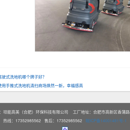
驾驶式洗地机哪个牌子好？
使用手推式洗地机清扫商场焕然一新，幸福感高
有：坦能高美（合肥）环保科技有限公司 工厂地址：合肥市高新区香蒲路5
热线：17352985562 售后：17352985562
皖ICP备14001481号-1