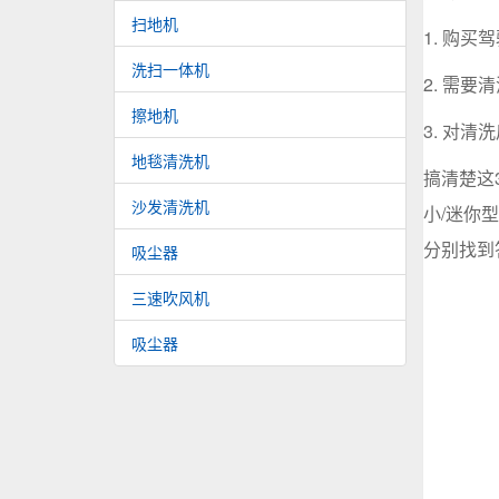
扫地机
1. 购
洗扫一体机
2. 需
擦地机
3. 对
地毯清洗机
搞清楚这
沙发清洗机
小/迷你
分别找到
吸尘器
三速吹风机
吸尘器