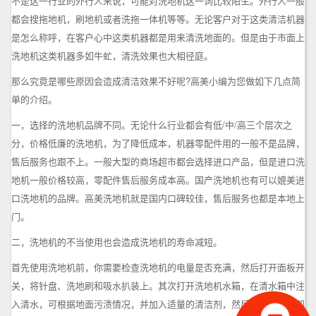
不是这一行业的外行人来说，可能对洗地机这一词比较陌生。外行人一般
都会搜拖地机，刷地机或者洗拖一体机等等。
无论客户对于这类清洁机器
是怎么称呼，在客户心中这类机器都是用来清洗地面的。但是由于市面上
洗地机这类机器多如牛虻，清洗效果也大相径庭。
那么究竟是哪些原因会造成清洁效果不好呢?高美小编为您做如下几点简
单的介绍。
一，选择的洗地机品牌不同。无论什么行业都会有低/中/高三个层次之
分，价格低廉的洗地机，为了降低成本，机器零配件用的一般不是品牌，
售后服务也跟不上。一般大型的商场超市都会选择进口产品，但是进口洗
地机一般价格较高，零配件售后服务成本高。国产洗地机也有可以媲美进
口洗地机的品牌。高美洗地机就是国内口碑较佳，售后服务也都是本地上
门。
二，洗地机的不当使用也会造成洗地机的寿命减短。
首先使用洗地机前，你需要检查洗地机的电量是否充满，然后打开面板开
关，将针盘、洗地刷和吸水扒装上。其次打开洗地机水箱，在清水箱中注
入清水，可根据地面污渍情况，并加入适量的清洁剂，然后将水箱盖严即